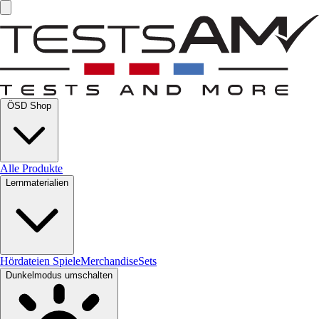
ÖSD Shop
Alle Produkte
Lernmaterialien
Hördateien
Spiele
Merchandise
Sets
Dunkelmodus umschalten