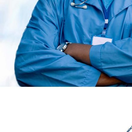
Kontakt
TESTSAM – tests and more GmbH
Universitätsstrasse 102
9020 Klagenfurt
E-Mail:
bestellung@testsam.at
Website:
www.testsam.at
Impressum
Datenschutz
Allgemeine Geschäftsbedingungen
Widerrufsbelehrung
© 2025 TESTSAM – tests and more GmbH. Alle Rechte vorbehalten.