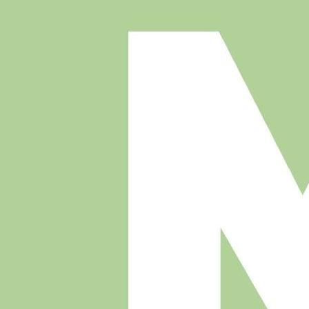
sondern auch im (halb-)öffentlichen und beruflichen Bereich von
Pflegekräften und medizinischem Personal angesiedelt ist. Diese
Modellsatzbroschüre enthält u. a.
Modellsatz für die Prüfung ÖSD Zertifikat B2 / Pflege und
medizinische Berufe
Dazugehörige Lösungen und Transkripte
Je ein fehlerfreies Musterbeispiel zu den Schreibaufgaben
Weitere Informationen zu Aufbau, Bewertung und
Durchführung der Prüfung
Zusätzliche Materialien: ZB2 Modellsatzbroschüre
Pflege und medizinische Berufe - Audio
Variante wählen
Buch
€ 9,90
inkl. 10% MwSt.
Auf Lager
–
+