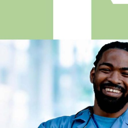
In den Warenkorb
Versandinformationen
Wir bieten zuverlässigen und schnellen Versand innerhalb Österreichs
und weltweit.
Versand innerhalb Österreichs
1 Artikel
€ 2,18
2 bis 3 Artikel
€ 4,36
4 oder mehr Artikel
€ 5,45
Versand nach Europa und weltweit
1 Artikel
€ 5,45
2 bis 3 Artikel
€ 8,73
4 oder mehr Artikel
€ 10,91
Alle Versandpreise sind Nettopreise (zzgl. MwSt.).
Bei Fragen kontaktieren Sie uns gerne unter:
bestellung@testsam.at