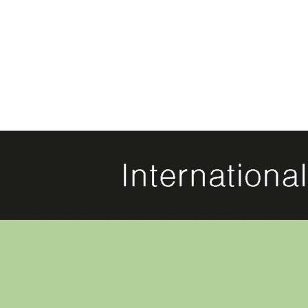
Produktdetails
Autor
Dr. Manuela Glaboniat
Verlag
Testsam GmbH
Sprache
Deutsch
Seitenanzahl
54
Auflage
3
Jahr