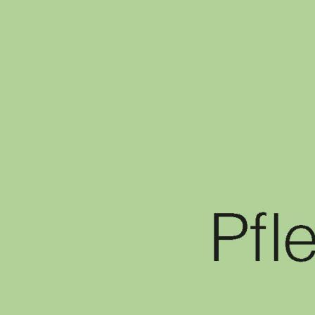
2024
ISBN
978-3-903164-62-8
Variante wählen
Buch
€ 9,90
inkl. 10% MwSt.
Auf Lager
–
+
In den Warenkorb
Beschreibung
Das ÖSD Zertifikat B2 / Pflege und medizinische Berufe ist eine
Prüfung für Lernende ab 16 Jahren, die – gemäß den Vorgaben des
Gemeinsamen europäischen Referenzrahmens für Sprachen
– den
Nachweis der selbstständigen Sprachverwendung darstellt. Dafür wird
eine sprachliche Kompetenz vorausgesetzt, die nicht nur im Alltag,